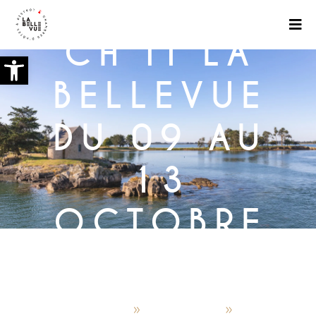
SEMAINE
CH’TI LA
Ouvrir la barre d’outils
BELLEVUE
DU 09 AU
13
OCTOBRE
2025
nicolas.peau
06/09/2025