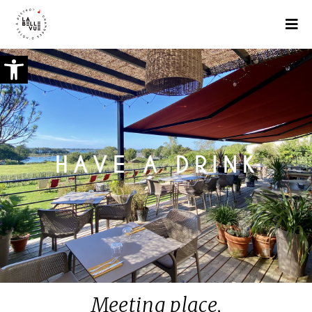
Open toolbar
HAVE A DRINK
Meeting place,